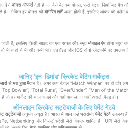
िए ढेरों
बोनस ऑफर्स
देती हैं — जैसे वेलकम बोनस, फ्री बेट्स, डिपॉजिट मैच 
सकते हैं। लेकिन हर बोनस की
वॉगरिंग शर्तें
अलग होती हैं, इसलिए ऑफर को क्लेम करन
 जाती है, इसलिए किसी साइट का एक अच्छा और स्मूद
मोबाइल ऐप
होना बहुत ज़
ो भी कहीं से भी और कभी भी। एंड्रॉइड और iOS दोनों प्लेटफॉर्म पर उपलब्ध 
जानिए ‘इन-डिमांड’ क्रिकेट बेटिंग मार्केट्स
ज़ारों से भरा हुआ मैदान
है। अगर आप केवल “Match Winner” पर ही दांव लगा र
, “Top Bowler”, “Total Runs”, “Over/Under”, “Man of the Match”
ी है जो हर मार्केट की चाल समझे और वहाँ दांव लगाए जहाँ असली वैल्यू हो।
ऑनलाइन क्रिकेट सट्टेबाजी के लिए पेमेंट गेटवे
ट सट्टेबाजी
अनुभव अधूरा है। भारत में आज कई भरोसेमंद
पेमेंट गेटवे
उपलब्ध है
, Netbanking और क्रिप्टोकरेंसी जैसे विकल्प शामिल हैं। UPI जैसे विकल्प त
 चुनें जो आपके लिए
तेज़, सुरक्षित और सुविधाजनक
हो।