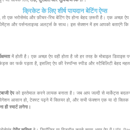
क्रिकेट के लिए शीर्ष पायदान बेटिंग ऐप्स
 तो एक भरोसेमंद और फ़ीचर-रिच बेटिंग ऐप होना बेहद ज़रूरी है। एक अच्छा ऐप सि
्टेंट पेमेंट्स और पर्सनलाइज्ड अलर्ट्स के साथ। इस सेक्शन में हम आपको बताए
यक्षमता
में होती है। एक अच्छा ऐप वही होता है जो हर तरह के मोबाइल डिवाइस पर
स का फर्क पड़ता है, इसलिए ऐप की रेस्पॉन्स स्पीड और स्टैबिलिटी बेहद महत्वपू
ेबाजी ऐप
को इस्तेमाल करने लायक बनाता है। जब आप जल्दी से मार्केट्स बदलना 
विगेशन आसान हो, टेक्स्ट पढ़ने में क्लियर हो, और सभी फंक्शन एक या दो क्लि
 ही स्मार्ट लगेगा।
रोसेमंद
पेमेंट सुविधा
दे। डिपॉजिट या विड्रॉल करते समय अगर ऐप में UPI, Pay