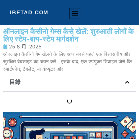
IBETAD.COM
ऑनलाइन कसीनो
ऑनलाइन सट्टेबाजी
सबसे लोकप्रिय
ऑनलाइन कैसीनो गेम्स कैसे खेलें: शुरुआती लोगों के
लिए स्टेप-बाय-स्टेप मार्गदर्शन
25 8 月, 2025
ऑनलाइन कैसीनो गेम खेलने के लिए आप सबसे पहले एक विश्वसनीय और
सुरक्षित वेबसाइट का चयन करें। इसके बाद, एक उपयुक्त डिवाइस जैसे कि
स्मार्टफोन, टैबलेट, या कंप्यूटर और
目錄